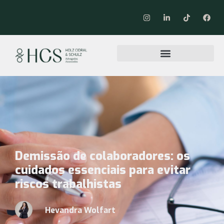
Demissão de colaboradores: os
cuidados essenciais para evitar
riscos trabalhistas
Hevandra Wolfart