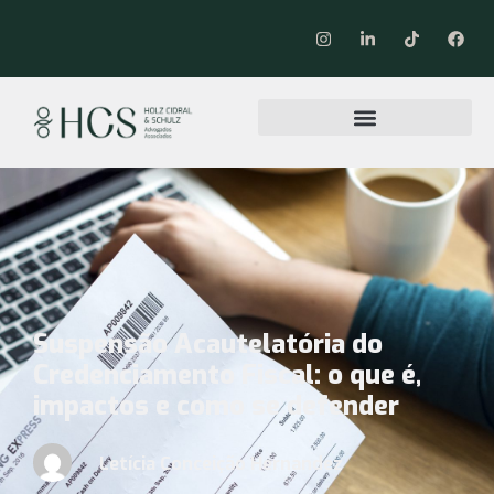
Suspensão Acautelatória do
Credenciamento Fiscal: o que é,
impactos e como se defender
Letícia Conceição Hernandez