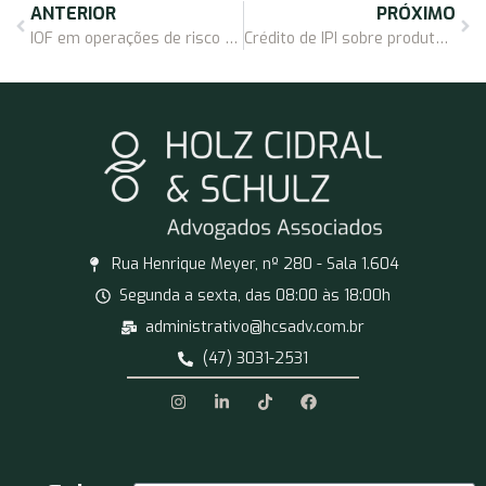
ANTERIOR
PRÓXIMO
IOF em operações de risco sacado: o que muda com a nova alíquota e os impactos jurídicos da medida
Crédito de IPI sobre produtos não tributados: o que muda com a decisão do STJ?
Rua Henrique Meyer, nº 280 - Sala 1.604
Segunda a sexta, das 08:00 às 18:00h
administrativo@hcsadv.com.br
(47) 3031-2531