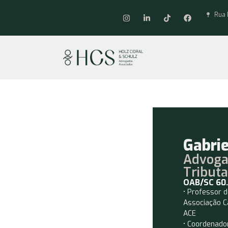
Rua 
Gabriel Schulz
Gabrie
Advog
Tributa
OAB/SC 60
• Professor d
Associação C
ACE
• Coordenado