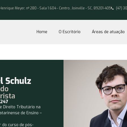
Henrique Meyer, nº 280 - Sala 1.604 - Centro, Joinville - SC, 89201-405
(47) 3
Home
O Escritório
Áreas de atuação
l Schulz
ado
rista
.247
e Direito Tributário na
atarinense de Ensino –
r do curso de pós-