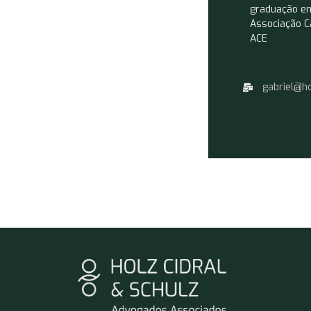
graduação em
Associação C
ACE
gabriel@h