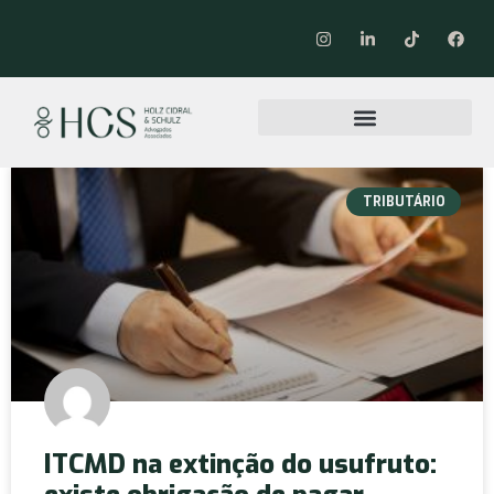
TRIBUTÁRIO
ITCMD na extinção do usufruto: