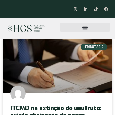
TRIBUTÁRIO
ITCMD na extinção do usufruto: