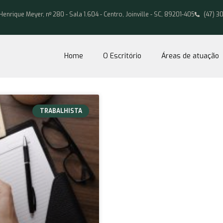
Henrique Meyer, nº 280 - Sala 1.604 - Centro, Joinville - SC, 89201-405
(47) 3
Home
O Escritório
Áreas de atuação
TRABALHISTA